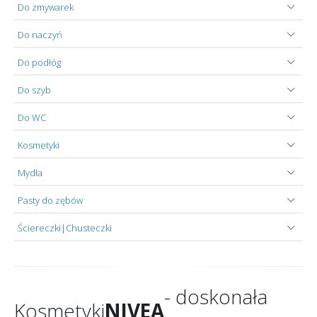
Do zmywarek
Do naczyń
Do podłóg
Do szyb
Do WC
Kosmetyki
Mydła
Pasty do zębów
Ściereczki|Chusteczki
- doskonała
Kosmetyki
NIVEA