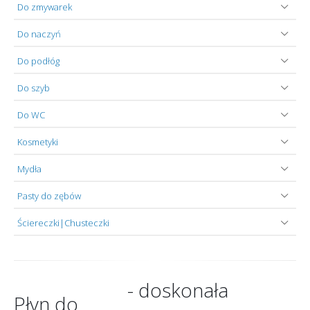
Do zmywarek
Do naczyń
Do podłóg
Do szyb
Do WC
Kosmetyki
Mydła
Pasty do zębów
Ściereczki|Chusteczki
- doskonała
Płyn do