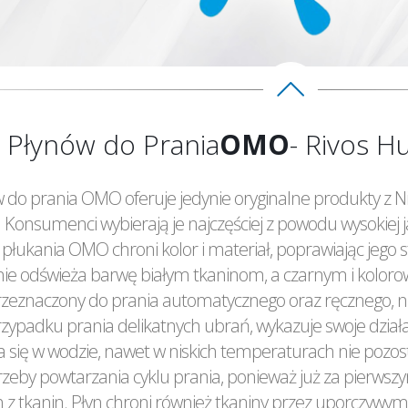
 Płynów do Prania
OMO
- Rivos H
do prania OMO oferuje jedynie oryginalne produkty z Ni
 Konsumenci wybierają je najczęściej z powodu wysokiej j
płukania OMO chroni kolor i materiał, poprawiając jego 
nie odświeża barwę białym tkaninom, a czarnym i kolo
 przeznaczony do prania automatycznego oraz ręcznego, n
zypadku prania delikatnych ubrań, wykazuje swoje dział
 się w wodzie, nawet w niskich temperaturach nie pozos
rzeby powtarzania cyklu prania, ponieważ już za pierws
h z tkanin. Płyn chroni również tkaniny przez uporczyw