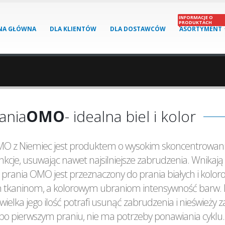
INFORMACJE O
PRODUKTACH
NA GŁÓWNA
DLA KLIENTÓW
DLA DOSTAWCÓW
ASORTYMENT
ania
OMO
- idealna biel i kolor
MO z Niemiec jest produktem o wysokim skoncentrowani
nkcje, usuwając nawet najsilniejsze zabrudzenia. Wnikają 
 prania OMO jest przeznaczony do prania białych i kolor
m tkaninom, a kolorowym ubraniom intensywność barw. Dz
iewielka jego ilość potrafi usunąć zabrudzenia i nieśwież
po pierwszym praniu, nie ma potrzeby ponawiania cyklu.