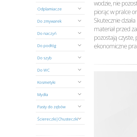
wodzie, nie pozos
Odplamiacze
piorąc w pralce o
Skutecznie działa
Do zmywarek
materiał przed z
Do naczyń
pozostają czyste,
ekonomiczne pran
Do podłóg
Do szyb
Do WC
Kosmetyki
Mydła
Pasty do zębów
Ściereczki|Chusteczki