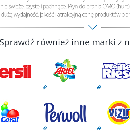
nie świeże, czyste i pachnące. Płyn do prania OMO (hurt
e dużą wydajność, jakość i atrakcyjną cenę produktów pio
Sprawdź również inne marki z n