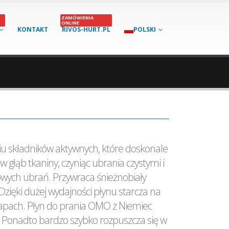
ZAMÓWIENIA
ONLINE
KONTAKT
RIVOS-HURT.PL
POLSKI
u składników aktywnych, które doskonale
w głąb tkaniny, czyniąc ubrania czystymi i
owych ubrań. Przywraca śnieżnobiały
ięki dużej wydajności płynu starcza na
y zapach. Płyn do prania OMO z Niemiec
 Ponadto bardzo szybko rozpuszcza się w