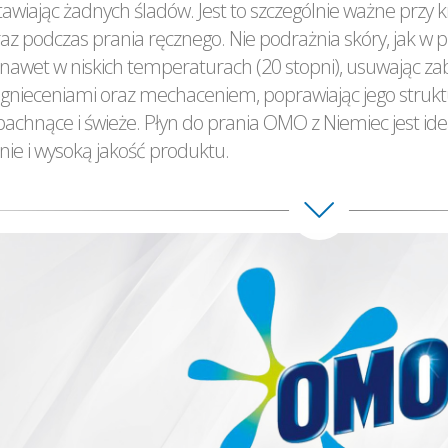
tawiając żadnych śladów. Jest to szczególnie ważne prz
raz podczas prania ręcznego. Nie podrażnia skóry, jak w
 nawet w niskich temperaturach (20 stopni), usuwając zab
agnieceniami oraz mechaceniem, poprawiając jego strukt
 pachnące i świeże. Płyn do prania OMO z Niemiec jest i
ie i wysoką jakość produktu.