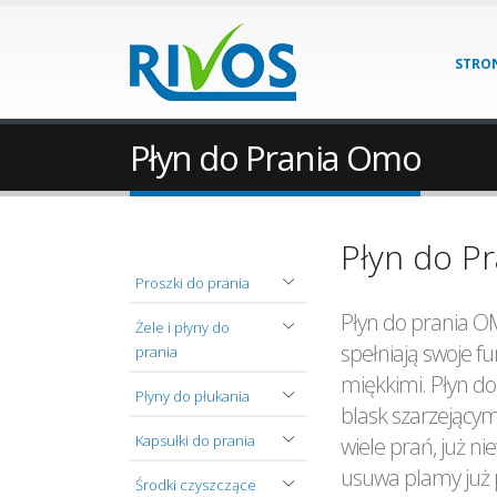
STRO
Płyn do Prania Omo
Płyn do Pr
Proszki do prania
Płyn do prania O
Żele i płyny do
spełniają swoje fu
prania
miękkimi. Płyn do
Płyny do płukania
blask szarzejący
Kapsułki do prania
wiele prań, już n
usuwa plamy już 
Środki czyszczące